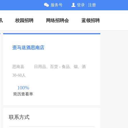
服务号
登录
|
注册
讯
校园招聘
网络招聘会
蓝领招聘
歪马送酒思南店
思南县
日用品、百货 - 食品、烟、酒
30-60人
100%
简历查看率
联系方式