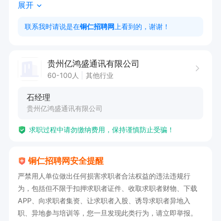
展开
1、主要在驻点区域负责协助主管完成岗位的工作

2、负责客户档案管理、了解5G互联网相关信息

联系我时请说是在
铜仁招聘网
上看到的，谢谢！
3、完成领导安排的任务。

贵州亿鸿盛通讯有限公司
任职要求:

60-100人
其他行业
1、积极主动、充满活力、具有团队合作精神及出
石经理
色的沟通 表达能力，

贵州亿鸿盛通讯有限公司
2、目标明确坚定、工作勤奋。
求职过程中请勿缴纳费用，保持谨慎防止受骗！
铜仁招聘网安全提醒
严禁用人单位做出任何损害求职者合法权益的违法违规行
为，包括但不限于扣押求职者证件、收取求职者财物、下载
APP、向求职者集资、让求职者入股、诱导求职者异地入
职、异地参与培训等，您一旦发现此类行为，请立即举报。