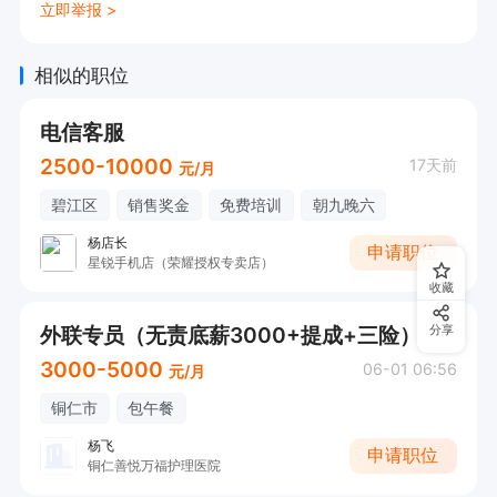
立即举报 >
相似的职位
电信客服
2500-10000
17天前
元/月
碧江区
销售奖金
免费培训
朝九晚六
杨店长
申请职位
星锐手机店（荣耀授权专卖店）
收藏
外联专员（无责底薪3000+提成+三险）
分享
3000-5000
06-01 06:56
元/月
铜仁市
包午餐
杨飞
申请职位
铜仁善悦万福护理医院