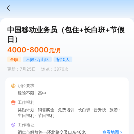
中国移动业务员（包住+长白班+节假
日）
4000-8000
元/月
全职
不限-万山区
招10人
更新：7月25日
浏览：3976次
职位要求
经验不限
高中
工作福利
奖励计划
销售奖金
免费培训
长白班
晋升快
旅游
生日福利
节日福利
工作地址
铜仁市解放路与环北路交叉口东40米
查看地图