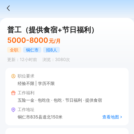
普工（提供食宿+节日福利）
5000-8000
元/月
全职
铜仁市
招8人
更新：12小时前
浏览：3080次
职位要求
经验不限
学历不限
工作福利
五险一金
包吃住
包吃
节日福利
提供食宿
工作地址
铜仁市835县道北150米
查看地图