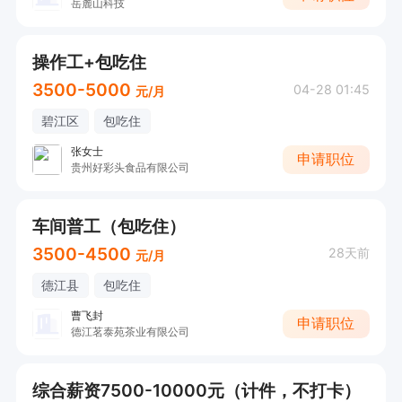
岳麓山科技
操作工+包吃住
3500-5000
04-28 01:45
元/月
碧江区
包吃住
张女士
申请职位
贵州好彩头食品有限公司
车间普工（包吃住）
3500-4500
28天前
元/月
德江县
包吃住
曹飞封
申请职位
德江茗泰苑茶业有限公司
综合薪资7500-10000元（计件，不打卡）