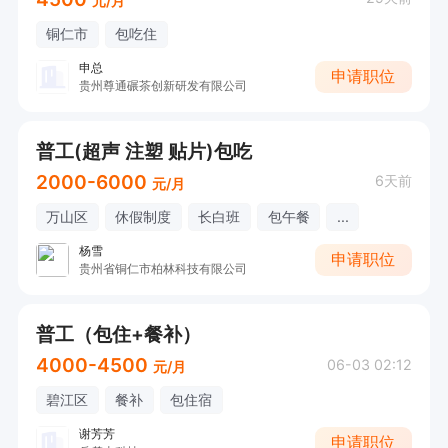
元/月
铜仁市
包吃住
申总
申请职位
贵州尊通碾茶创新研发有限公司
普工(超声 注塑 贴片)包吃
2000-6000
6天前
元/月
万山区
休假制度
长白班
包午餐
...
杨雪
申请职位
贵州省铜仁市柏林科技有限公司
普工（包住+餐补）
4000-4500
06-03 02:12
元/月
碧江区
餐补
包住宿
谢芳芳
申请职位