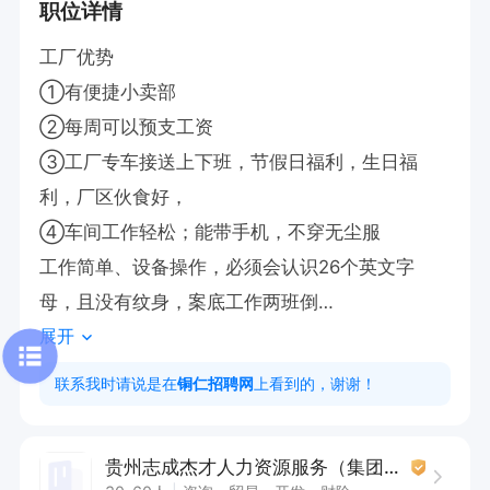
职位详情
工厂优势  

①有便捷小卖部

②每周可以预支工资

③工厂专车接送上下班，节假日福利，生日福
利，厂区伙食好，

④车间工作轻松；能带手机，不穿无尘服

工作简单、设备操作，必须会认识26个英文字
母，且没有纹身，案底工作两班倒

展开
纯手工活，工作简单轻松，无需经验

工资待遇：5000-8000元/月，每月15号发放工
联系我时请说是在
铜仁招聘网
上看到的，谢谢！
资，不拖欠

贵州铜仁高工资企业，真正能挣钱的工厂，工厂面
贵州志成杰才人力资源服务（集团）有限公司
试-真实靠谱